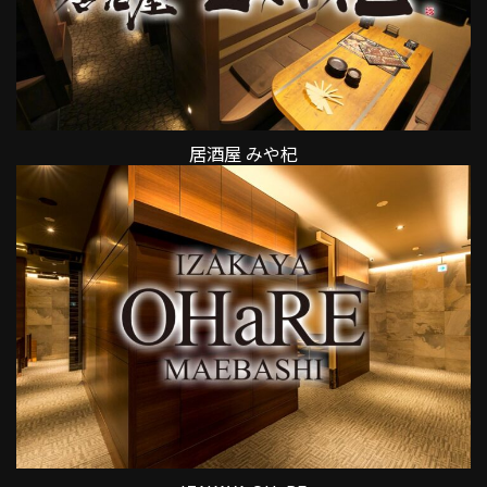
居酒屋 みや杞